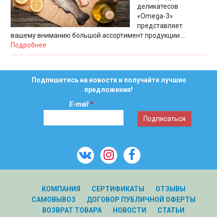
деликатесов
«Omega-3»
представляет
вашему вниманию большой ассортимент продукции....
Подробнее
Подпишитесь на новости и получайте лучшие
предложения!
E-mail
*
КОМПАНИЯ
СЕРТИФИКАТЫ
ОТЗЫВЫ
САМОВЫВОЗ
ДОГОВОР ПУБЛИЧНОЙ ОФЕРТЫ
ВОЗВРАТ ТОВАРА
НОВОСТИ
СТАТЬИ