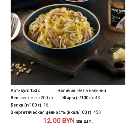
Артикул:
1532
Наличие:
Нет в наличии
Вес:
вес нетто 200 гр
Жиры (г/100 г):
43
Белки (г/100 г):
16
Энергетическая ценность (ккал/100 г):
450
12.00 BYN
за шт.