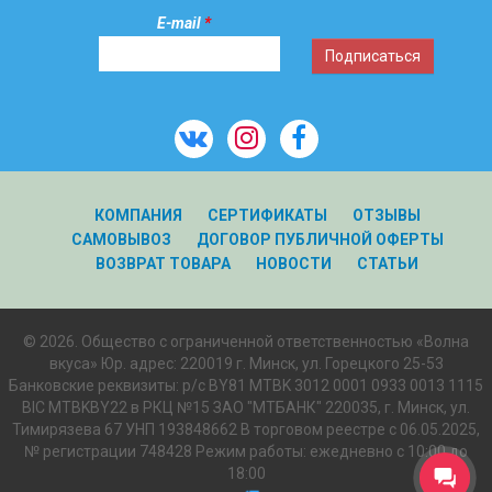
E-mail
*
КОМПАНИЯ
СЕРТИФИКАТЫ
ОТЗЫВЫ
САМОВЫВОЗ
ДОГОВОР ПУБЛИЧНОЙ ОФЕРТЫ
ВОЗВРАТ ТОВАРА
НОВОСТИ
СТАТЬИ
© 2026. Общество с ограниченной ответственностью «Волна
вкуса» Юр. адрес: 220019 г. Минск, ул. Горецкого 25-53
Банковские реквизиты: р/с BY81 MTBK 3012 0001 0933 0013 1115
BIC MTBKBY22 в РКЦ №15 ЗАО "МТБАНК" 220035, г. Минск, ул.
Тимирязева 67 УНП 193848662 В торговом реестре с 06.05.2025,
№ регистрации 748428 Режим работы: ежедневно c 10:00 до
18:00