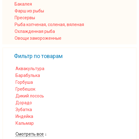
Бакалея
Фарш из рыбы
Пресервы
Рыба копченая, соленая, вяленая
Охлажденная рыба
Овощи замороженные
Фильтр по товарам
Аквакультура
Барабулька
Горбуша
Гребешок
Дикий лосось
Дорадо
Зубатка
Индейка
Кальмар
Смотреть все
↓