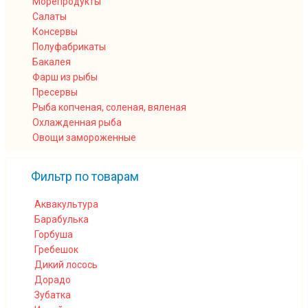
Морепродукты
Салаты
Консервы
Полуфабрикаты
Бакалея
Фарш из рыбы
Пресервы
Рыба копченая, соленая, вяленая
Охлажденная рыба
Овощи замороженные
Фильтр по товарам
Аквакультура
Барабулька
Горбуша
Гребешок
Дикий лосось
Дорадо
Зубатка