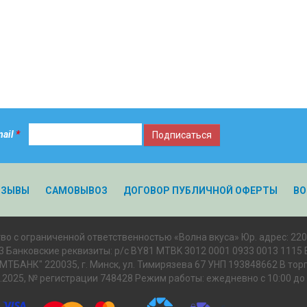
mail
*
ТЗЫВЫ
САМОВЫВОЗ
ДОГОВОР ПУБЛИЧНОЙ ОФЕРТЫ
ВО
во с ограниченной ответственностью «Волна вкуса» Юр. адрес: 22001
3 Банковские реквизиты: р/с BY81 MTBK 3012 0001 0933 0013 1115
ТБАНК" 220035, г. Минск, ул. Тимирязева 67 УНП 193848662 В тор
5.2025, № регистрации 748428 Режим работы: ежедневно c 10:00 до 