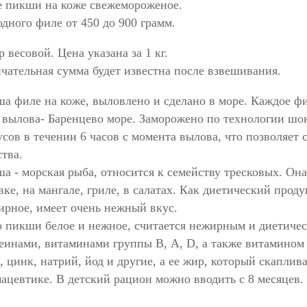
 пикши на коже свежемороженое.
одного филе от 450 до 900 грамм.
р весовой. Цена указана за 1 кг.
чательная сумма будет известна после взвешивания.
а филе на коже, выловлено и сделано в море. Каждое ф
 вылова- Баренцево море. Заморожено по технологии шок
усов в течении 6 часов с момента вылова, что позволяет
ства.
а - морская рыба, относится к семейству тресковых. Она
вке, на мангале, гриле, в салатах. Как диетический прод
ирное, имеет очень нежный вкус.
 пикши белое и нежное, считается нежирным и диетичес
е жареный в
еинами, витаминами группы В, А, D, а также витамином 
, цинк, натрий, йод и другие, а ее жир, который скаплива
ацевтике. В детский рацион можно вводить с 8 месяцев.
И
YN