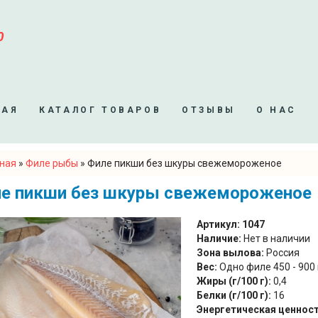
0
НАЯ
КАТАЛОГ ТОВАРОВ
ОТЗЫВЫ
О НАС
вная
»
Филе рыбы
»
Филе пикши без шкуры свежемороженое
десь
е пикши без шкуры свежемороженое
Артикул:
1047
Наличие:
Нет в наличии
Зона вылова:
Россия
Вес:
Одно филе 450 - 900
Жиры (г/100 г):
0,4
Белки (г/100 г):
16
Энергетическая ценность