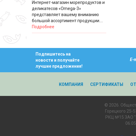
Интернет-магазин морепродуктов и
деликатесов «Omega-3»
представляет вашему вниманию
большой ассортимент продукции....
Подробнее
Подпишитесь на
E-
новости и получайте
лучшие предложения!
КОМПАНИЯ
СЕРТИФИКАТЫ
О
© 2026. Общест
Горецкого 25-5
РКЦ №15 ЗАО "М
06.0