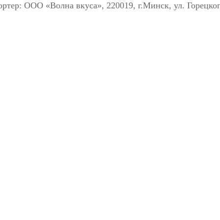
ртер: ООО «Волна вкуса», 220019, г.Минск, ул. Горецког
BYN
за кг
*