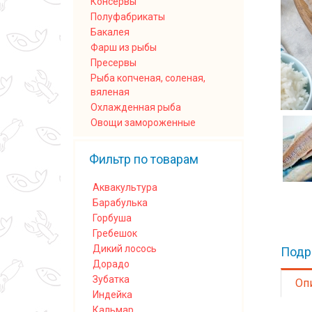
Консервы
Полуфабрикаты
Бакалея
Фарш из рыбы
Пресервы
Рыба копченая, соленая,
вяленая
Охлажденная рыба
Овощи замороженные
Фильтр по товарам
Аквакультура
Барабулька
Горбуша
Гребешок
Дикий лосось
Подр
Дорадо
Зубатка
Оп
Индейка
Кальмар