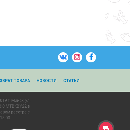
ЗВРАТ ТОВАРА
НОВОСТИ
СТАТЬИ
9 г. Минск, ул.
 BIC MTBKBY22 в
говом реестре с
18:00