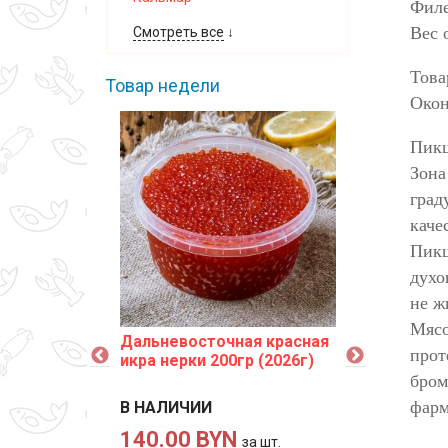
Филе
Вес 
Смотреть все
↓
Това
Товар недели
Окон
Пикш
Зона
град
каче
Пикш
духо
не ж
Мясо
Дальневосточная красная
Угорь фил
прот
икра нерки 200гр (2026г)
соусе
бром
фарм
В НАЛИЧИИ
В НАЛИЧИ
140.00 BYN
91.00 B
за шт.