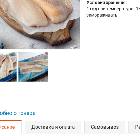
Условия хранения:
1 год при температуре -1
замораживать
обно о товаре
исание
(активная вкладка)
Доставка и оплата
Самовывоз
Р